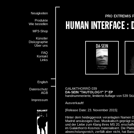
Neuigkeiten
Produkte
Wie bestellen
MP3-Shop
Künstler
Diskographie
Über uns
FAQ
Kontakt
Links
English
GALAKTHORRÖ 039
Datenschutz
DA-SEIN "TAUTOLOGY" 7" EP
AGB
handnummerierte, limitierte Auflage von 539 Stü
Impressum
Ausverkauft!
[Release Date: 23. November 2015]
Hinter dem heideggeresk veranlagten Namen Da-
Madrid ansässiges Duo. Musikalisch geprägt von
und der Liebe zum Klang ihres MS 20, erschaffe
im Galakthorrö-Kosmos materialisiert. Die Platte 
abwechslungsreich, zerfällt aber nicht, hat Ban