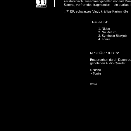
zerstörerisch, zusammengehalten von viel Dunk
Stimme, verfremdet, fragmentiert – ein starkes
:: 7" EP, schwarzes Vinyl, kräftige Kartonhülle
TRACKLIST:
Niebo
No Return
Synthetic Blowjob
Tonite
MP3 HÖRPROBEN:
Entsprechen durch Datenredu
gebotenen Audio-Qualität.
>
Niebo
>
Tonite
////////