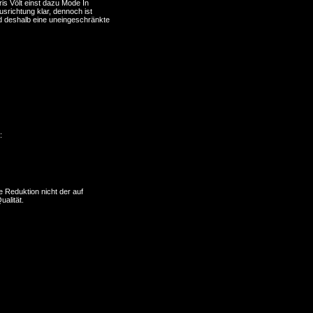
s Völt einst dazu Mode In
usrichtung klar, dennoch ist
nd deshalb eine uneingeschränkte
:
 Reduktion nicht der auf
alität.