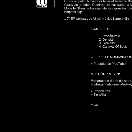
Drumcomputer. November Növelet bewegte Bori
Gliany zu gründen. Damit ist die musikalische A
Mode In Gliany völlig eigenständig, grandios u
Empfehlung!
:: 7" EP, schwarzes Vinyl, kräftige Kartonhülle
TRACKLIST:
Procédurale
Densité
S'en aller
Carnival Of Souls
OFFIZIELLE MUSIKVIDEOS
>
Procédurale (YouTube)
MP3 HÖRPROBEN:
Entsprechen durch die starke
Tonträger gebotenen Audio-Qu
>
Procédurale
>
S'en Aller
////////